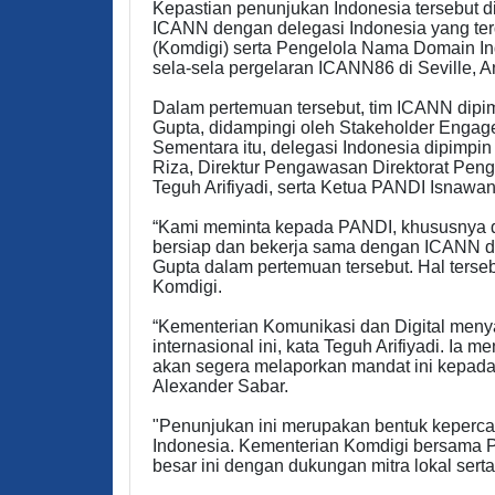
Kepastian penunjukan Indonesia tersebut di
ICANN dengan delegasi Indonesia yang terd
(Komdigi) serta Pengelola Nama Domain In
sela-sela pergelaran ICANN86 di Seville, A
Dalam pertemuan tersebut, tim ICANN dipi
Gupta, didampingi oleh Stakeholder Engag
Sementara itu, delegasi Indonesia dipim
Riza, Direktur Pengawasan Direktorat Pe
Teguh Arifiyadi, serta Ketua PANDI Isnawa
“Kami meminta kepada PANDI, khususnya d
bersiap dan bekerja sama dengan ICANN d
Gupta dalam pertemuan tersebut. Hal terse
Komdigi.
“Kementerian Komunikasi dan Digital men
internasional ini, kata Teguh Arifiyadi. Ia
akan segera melaporkan mandat ini kepada
Alexander Sabar.
"Penunjukan ini merupakan bentuk kepercay
Indonesia. Kementerian Komdigi bersama 
besar ini dengan dukungan mitra lokal serta