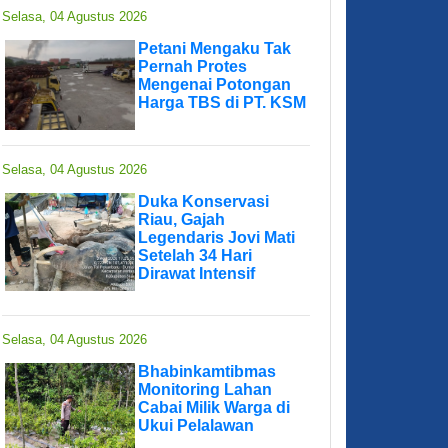
Selasa, 04 Agustus 2026
Petani Mengaku Tak
Pernah Protes
Mengenai Potongan
Harga TBS di PT. KSM
Selasa, 04 Agustus 2026
Duka Konservasi
Riau, Gajah
Legendaris Jovi Mati
Setelah 34 Hari
Dirawat Intensif
Selasa, 04 Agustus 2026
Bhabinkamtibmas
Monitoring Lahan
Cabai Milik Warga di
Ukui Pelalawan