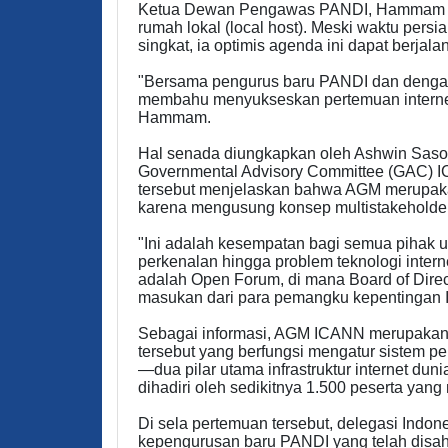
Ketua Dewan Pengawas PANDI, Hammam Ri
rumah lokal (local host). Meski waktu persi
singkat, ia optimis agenda ini dapat berjalan
"Bersama pengurus baru PANDI dan dengan
membahu menyukseskan pertemuan internet 
Hammam.
Hal senada diungkapkan oleh Ashwin Sason
Governmental Advisory Committee (GAC) IC
tersebut menjelaskan bahwa AGM merupaka
karena mengusung konsep multistakeholder
"Ini adalah kesempatan bagi semua pihak 
perkenalan hingga problem teknologi intern
adalah Open Forum, di mana Board of Dir
masukan dari para pemangku kepentingan IT
Sebagai informasi, AGM ICANN merupakan f
tersebut yang berfungsi mengatur sistem 
—dua pilar utama infrastruktur internet du
dihadiri oleh sedikitnya 1.500 peserta yan
Di sela pertemuan tersebut, delegasi Indo
kepengurusan baru PANDI yang telah disa