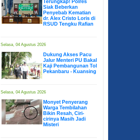
Terungkap! Polres
Siak Beberkan
Penyebab Kematian
dr. Alex Cristo Loris di
RSUD Tengku Rafian
Selasa, 04 Agustus 2026
Dukung Akses Pacu
Jalur Menteri PU Bakal
Kaji Pembangunan Tol
Pekanbaru - Kuansing
Selasa, 04 Agustus 2026
Monyet Penyerang
Warga Tembilahan
Bikin Resah, Ciri-
cirinya Masih Jadi
Misteri