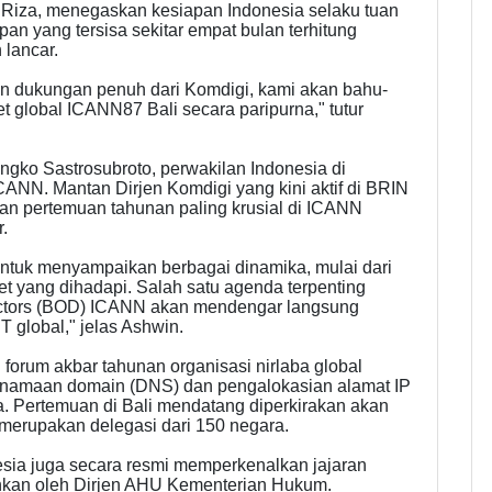
za, menegaskan kesiapan Indonesia selaku tuan
apan yang tersisa sekitar empat bulan terhitung
 lancar.
 dukungan penuh dari Komdigi, kami akan bahu-
global ICANN87 Bali secara paripurna," tutur
gko Sastrosubroto, perwakilan Indonesia di
ANN. Mantan Dirjen Komdigi yang kini aktif di BRIN
n pertemuan tahunan paling krusial di ICANN
.
untuk menyampaikan berbagai dinamika, mulai dari
et yang dihadapi. Salah satu agenda terpenting
ectors (BOD) ICANN akan mendengar langsung
 global," jelas Ashwin.
orum akbar tahunan organisasi nirlaba global
penamaan domain (DNS) dan pengalokasian alamat IP
nia. Pertemuan di Bali mendatang diperkirakan akan
g merupakan delegasi dari 150 negara.
nesia juga secara resmi memperkenalkan jajaran
hkan oleh Dirjen AHU Kementerian Hukum.