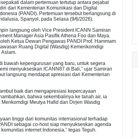
sepakati dalam pertemuan tertutup antara pejabat
iri dari Kementerian Komunikasi dan Digital
donesia (PANDI). Pertemuan tersebut berlangsung di
ndalusia, Spanyol, pada Selasa (9/6/2026).
mpin langsung oleh Vice President ICANN Samiran
ement Manager Asia Pasifik Athena Foo dan Maya.
pin oleh Ketua Dewan Pengawas PANDI Prof. Hammam
ngawasan Ruang Digital (Wasdig) Kemenkomdigi
n Aslam.
i bawah kepengurusan yang baru, untuk segera
emi menyukseskan ICANN87 di Bali," ujar Samiran
but langsung mendapat apresiasi dari Kementerian
yambut baik dan mengapresiasi kepercayaan
 menambahkan, bahwa sekembalinya ke tanah air, ia
 Menkomdigi Meutya Hafid dan Dirjen Wasdig
aan tinggi dari komunitas internasional terhadap
PANDI sebagai co-host siap menyukseskan agenda
 komunitas internet Indonesia," tegas Teguh.