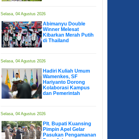
Selasa, 04 Agustus 2026
Abimanyu Double
Winner Melesat
Kibarkan Merah Putih
di Thailand
Selasa, 04 Agustus 2026
Hadiri Kuliah Umum
Wamenkes, SF
Hariyanto Dorong
Kolaborasi Kampus
dan Pemerintah
Selasa, 04 Agustus 2026
Plt. Bupati Kuansing
Pimpin Apel Gelar
Pasukan Pengamanan