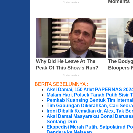
BERITA SEBELUMNYA :
Aksi Damai, 150 Atlet PAPERNAS 202
Malam Hari, Polsek Tanah Putih Sisir T
Pemkab Kuansing Bentuk Tim Internal
Tim Gabungan Dikerahkan, Cari Seora
Ironi Dibalik Kematian dr. Alex, Tak Berg
Aksi Damai Masyarakat Bonai Darussa
Sontang-Duri
Ekspedisi Merah Putih, Satpolairud P
Bendera ke Nelayan