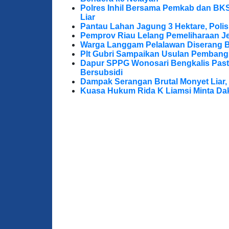
Polres Inhil Bersama Pemkab dan BK
Liar
Pantau Lahan Jagung 3 Hektare, Poli
Pemprov Riau Lelang Pemeliharaan Jem
Warga Langgam Pelalawan Diserang B
Plt Gubri Sampaikan Usulan Pembang
Dapur SPPG Wonosari Bengkalis Pas
Bersubsidi
Dampak Serangan Brutal Monyet Liar, 
Kuasa Hukum Rida K Liamsi Minta Da