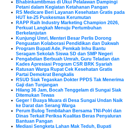
Bhabinkamtibmas di Ukui Pelalawan Dampingi
Petani dalam Kegiatan Ketahanan Pangan
RS Medicare Beri Layanan Kesehatan Gratis pada
HUT ke-25 Puskesmas Kerumutan
RAPP Raih Industry Marketing Champion 2026,
Perkuat Langkah Menuju Pertumbuhan
Berkelanjutan
Kunjungi Umri, Menteri Besar Perlis Dorong
Penguatan Kolaborasi Pendidikan dan Dakwah
Program Bupati Ade, Pemkab Inhu Bantu
Seragam Sekolah Siswa SD dan SMP Negeri
Pengabdian Berbuah Umrah, Guru Teladan dan
Kades Apresiasi Program CSR BRK Syariah
Ratusan Warga Rupat Cek Kesehatan Gratis
Partai Demokrat Bengkalis
RSUD Siak Tegaskan Dokter PPDS Tak Menerima
Gaji dan Tunjangan
Hilang 36 Jam, Bocah Tenggelam di Sungai Siak
Ditemukan Tewas
Geger ! Buaya Muara di Desa Sungai Undan Naik
ke Darat dan Serang Warga
Perum Bulog Tembilahan Bersama TNI-Polri dan
Dinas Terkait Periksa Kualitas Beras Penyaluran
Bantuan Pangan
Mediasi Sengketa Lahan Mak Teduh, Bupati