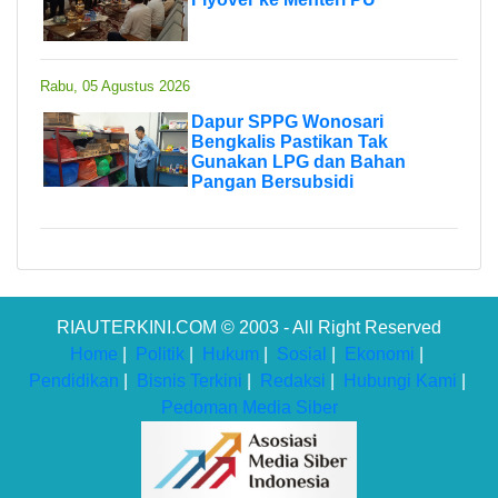
Rabu, 05 Agustus 2026
Dapur SPPG Wonosari
Bengkalis Pastikan Tak
Gunakan LPG dan Bahan
Pangan Bersubsidi
RIAUTERKINI.COM © 2003 - All Right Reserved
Home
|
Politik
|
Hukum
|
Sosial
|
Ekonomi
|
Pendidikan
|
Bisnis Terkini
|
Redaksi
|
Hubungi Kami
|
Pedoman Media Siber