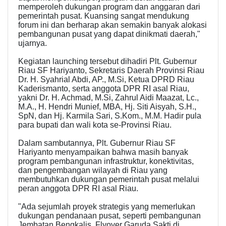
memperoleh dukungan program dan anggaran dari
pemerintah pusat. Kuansing sangat mendukung
forum ini dan berharap akan semakin banyak alokasi
pembangunan pusat yang dapat dinikmati daerah,"
ujarnya.
Kegiatan launching tersebut dihadiri Plt. Gubernur
Riau SF Hariyanto, Sekretaris Daerah Provinsi Riau
Dr. H. Syahrial Abdi, AP., M.Si, Ketua DPRD Riau
Kaderismanto, serta anggota DPR RI asal Riau,
yakni Dr. H. Achmad, M.Si, Zahrul Aidi Maazat, Lc.,
M.A., H. Hendri Munief, MBA, Hj. Siti Aisyah, S.H.,
SpN, dan Hj. Karmila Sari, S.Kom., M.M. Hadir pula
para bupati dan wali kota se-Provinsi Riau.
Dalam sambutannya, Plt. Gubernur Riau SF
Hariyanto menyampaikan bahwa masih banyak
program pembangunan infrastruktur, konektivitas,
dan pengembangan wilayah di Riau yang
membutuhkan dukungan pemerintah pusat melalui
peran anggota DPR RI asal Riau.
"Ada sejumlah proyek strategis yang memerlukan
dukungan pendanaan pusat, seperti pembangunan
Jembatan Bengkalis, Flyover Garuda Sakti di