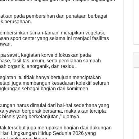
usatkan pada pembersihan dan penataan berbagai
ik perusahaan.
embersihkan taman-taman, merapikan vegetasi,
 sport center yang selama ini menjadi fasilitas
yawan.
apa sawit, kegiatan korve difokuskan pada
inase, fasilitas umum, serta pemilahan sampah
ah organik, anorganik, dan residu.
kegiatan itu tidak hanya bertujuan menciptakan
tetapi juga membangun kesadaran kolektif seluruh
ngkungan sebagai bagian dari komitmen
ungan harus dimulai dari hal-hal sederhana yang
h karyawan bergerak bersama, maka akan tercipta
bisnis yang berkelanjutan,” ujarnya.
ak tersebut juga merupakan bagian dari dukungan
 Hari Lingkungan Hidup Sedunia 2026 yang
ian Lingkungan Hidup.