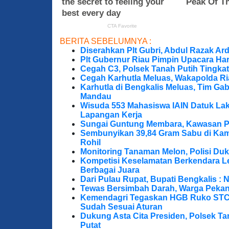
BERITA SEBELUMNYA :
Diserahkan Plt Gubri, Abdul Razak Ar
Plt Gubernur Riau Pimpin Upacara Hari
Cegah C3, Polsek Tanah Putih Tingkat
Cegah Karhutla Meluas, Wakapolda Ri
Karhutla di Bengkalis Meluas, Tim Ga
Mandau
Wisuda 553 Mahasiswa IAIN Datuk Lak
Lapangan Kerja
Sungai Guntung Membara, Kawasan P
Sembunyikan 39,84 Gram Sabu di Kama
Rohil
Monitoring Tanaman Melon, Polisi D
Kompetisi Keselamatan Berkendara Le
Berbagai Juara
Dari Pulau Rupat, Bupati Bengkalis : 
Tewas Bersimbah Darah, Warga Peka
Kemendagri Tegaskan HGB Ruko STC 
Sudah Sesuai Aturan
Dukung Asta Cita Presiden, Polsek T
Putat