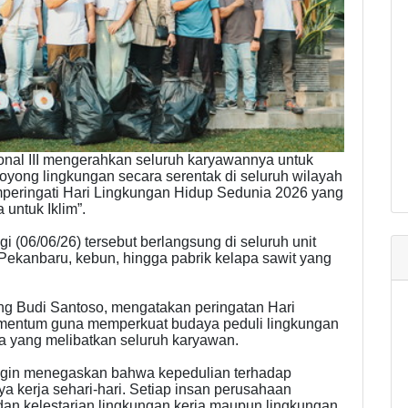
nal III mengerahkan seluruh karyawannya untuk
oyong lingkungan secara serentak di seluruh wilayah
peringati Hari Lingkungan Hidup Sedunia 2026 yang
untuk Iklim”.
 (06/06/26) tersebut berlangsung di seluruh unit
 Pekanbaru, kebun, hingga pabrik kelapa sawit yang
g Budi Santoso, mengatakan peringatan Hari
entum guna memperkuat budaya peduli lingkungan
ta yang melibatkan seluruh karyawan.
i ingin menegaskan bahwa kepedulian terhadap
a kerja sehari-hari. Setiap insan perusahaan
dan kelestarian lingkungan kerja maupun lingkungan