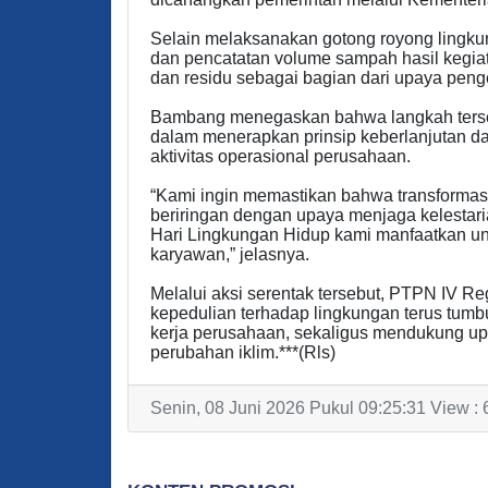
Selain melaksanakan gotong royong lingku
dan pencatatan volume sampah hasil kegiat
dan residu sebagai bagian dari upaya peng
Bambang menegaskan bahwa langkah terseb
dalam menerapkan prinsip keberlanjutan d
aktivitas operasional perusahaan.
“Kami ingin memastikan bahwa transformasi
beriringan dengan upaya menjaga kelestari
Hari Lingkungan Hidup kami manfaatkan un
karyawan,” jelasnya.
Melalui aksi serentak tersebut, PTPN IV Re
kepedulian terhadap lingkungan terus tumb
kerja perusahaan, sekaligus mendukung u
perubahan iklim.***(Rls)
Senin, 08 Juni 2026 Pukul 09:25:31 View : 