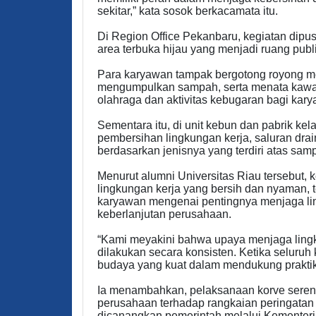
sekitar,” kata sosok berkacamata itu.
Di Region Office Pekanbaru, kegiatan dip
area terbuka hijau yang menjadi ruang publ
Para karyawan tampak bergotong royong m
mengumpulkan sampah, serta menata kawasan
olahraga dan aktivitas kebugaran bagi kar
Sementara itu, di unit kebun dan pabrik kel
pembersihan lingkungan kerja, saluran dra
berdasarkan jenisnya yang terdiri atas samp
Menurut alumni Universitas Riau tersebut, 
lingkungan kerja yang bersih dan nyaman, 
karyawan mengenai pentingnya menjaga li
keberlanjutan perusahaan.
“Kami meyakini bahwa upaya menjaga lingk
dilakukan secara konsisten. Ketika seluru
budaya yang kuat dalam mendukung praktik 
Ia menambahkan, pelaksanaan korve serent
perusahaan terhadap rangkaian peringatan
dicanangkan pemerintah melalui Kementer