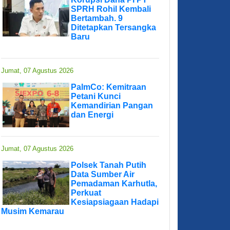
SPRH Rohil Kembali
Bertambah. 9
Ditetapkan Tersangka
Baru
Jumat, 07 Agustus 2026
PalmCo: Kemitraan
Petani Kunci
Kemandirian Pangan
dan Energi
Jumat, 07 Agustus 2026
Polsek Tanah Putih
Data Sumber Air
Pemadaman Karhutla,
Perkuat
Kesiapsiagaan Hadapi
Musim Kemarau