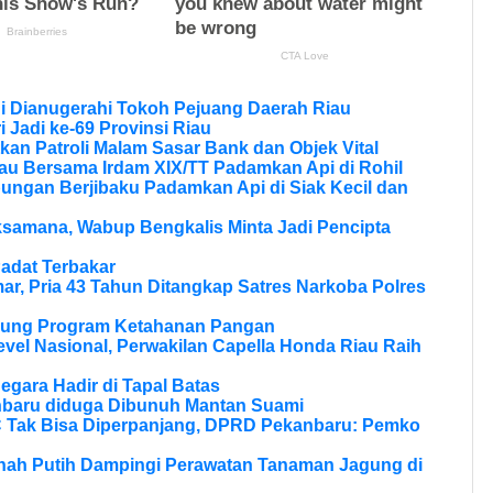
di Dianugerahi Tokoh Pejuang Daerah Riau
 Jadi ke-69 Provinsi Riau
kan Patroli Malam Sasar Bank dan Objek Vital
au Bersama Irdam XIX/TT Padamkan Api di Rohil
bungan Berjibaku Padamkan Api di Siak Kecil dan
samana, Wabup Bengkalis Minta Jadi Pencipta
adat Terbakar
r, Pria 43 Tahun Ditangkap Satres Narkoba Polres
ukung Program Ketahanan Pangan
vel Nasional, Perwakilan Capella Honda Riau Raih
Negara Hadir di Tapal Batas
nbaru diduga Dibunuh Mantan Suami
Tak Bisa Diperpanjang, DPRD Pekanbaru: Pemko
anah Putih Dampingi Perawatan Tanaman Jagung di