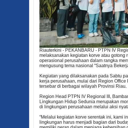
Riauterkini - PEKANBARU - PTPN IV Regio
melaksanakan kegiatan korve atau gotong r
operasional perusahaan dalam rangka mem
mengusung tema nasional “Saatnya Bekerja 
Kegiatan yang dilaksanakan pada Sabtu pagi
kerja perusahaan, mulai dari Region Office
tersebar di berbagai wilayah Provinsi Riau.
Region Head PTPN IV Regional III, Bamban
Lingkungan Hidup Sedunia merupakan mom
di lingkungan perusahaan melalui aksi nya
“Melalui kegiatan korve serentak ini, kam
lingkungan harus menjadi bagian dari buday
memiliki peran dalam menjaga kebersihan 