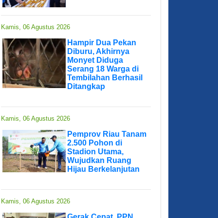
Kamis, 06 Agustus 2026
Hampir Dua Pekan
Diburu, Akhirnya
Monyet Diduga
Serang 18 Warga di
Tembilahan Berhasil
Ditangkap
Kamis, 06 Agustus 2026
Pemprov Riau Tanam
2.500 Pohon di
Stadion Utama,
Wujudkan Ruang
Hijau Berkelanjutan
Kamis, 06 Agustus 2026
Gerak Cepat, PPN