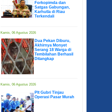
Forkopimda dan
Satgas Gabungan,
Karhutla di Riau
Terkendali
Kamis, 06 Agustus 2026
Dua Pekan Diburu,
Akhirnya Monyet
Serang 18 Warga di
Tembilahan Berhasil
Ditangkap
Kamis, 06 Agustus 2026
Plt Gubri Tinjau
Operasi Pasar Murah