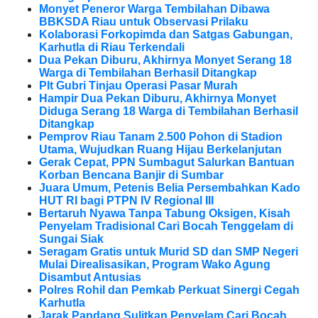
Monyet Peneror Warga Tembilahan Dibawa
BBKSDA Riau untuk Observasi Prilaku
Kolaborasi Forkopimda dan Satgas Gabungan,
Karhutla di Riau Terkendali
Dua Pekan Diburu, Akhirnya Monyet Serang 18
Warga di Tembilahan Berhasil Ditangkap
Plt Gubri Tinjau Operasi Pasar Murah
Hampir Dua Pekan Diburu, Akhirnya Monyet
Diduga Serang 18 Warga di Tembilahan Berhasil
Ditangkap
Pemprov Riau Tanam 2.500 Pohon di Stadion
Utama, Wujudkan Ruang Hijau Berkelanjutan
Gerak Cepat, PPN Sumbagut Salurkan Bantuan
Korban Bencana Banjir di Sumbar
Juara Umum, Petenis Belia Persembahkan Kado
HUT RI bagi PTPN IV Regional III
Bertaruh Nyawa Tanpa Tabung Oksigen, Kisah
Penyelam Tradisional Cari Bocah Tenggelam di
Sungai Siak
Seragam Gratis untuk Murid SD dan SMP Negeri
Mulai Direalisasikan, Program Wako Agung
Disambut Antusias
Polres Rohil dan Pemkab Perkuat Sinergi Cegah
Karhutla
Jarak Pandang Sulitkan Penyelam Cari Bocah