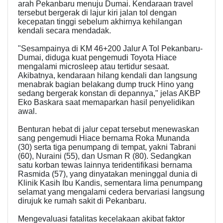
arah Pekanbaru menuju Dumai. Kendaraan travel
tersebut bergerak di lajur kiri jalan tol dengan
kecepatan tinggi sebelum akhirnya kehilangan
kendali secara mendadak.
"Sesampainya di KM 46+200 Jalur A Tol Pekanbaru-
Dumai, diduga kuat pengemudi Toyota Hiace
mengalami microsleep atau tertidur sesaat.
Akibatnya, kendaraan hilang kendali dan langsung
menabrak bagian belakang dump truck Hino yang
sedang bergerak konstan di depannya," jelas AKBP
Eko Baskara saat memaparkan hasil penyelidikan
awal.
Benturan hebat di jalur cepat tersebut menewaskan
sang pengemudi Hiace bernama Roka Munanda
(30) serta tiga penumpang di tempat, yakni Tabrani
(60), Nuraini (55), dan Usman R (80). Sedangkan
satu korban tewas lainnya teridentifikasi bernama
Rasmida (57), yang dinyatakan meninggal dunia di
Klinik Kasih Ibu Kandis, sementara lima penumpang
selamat yang mengalami cedera bervariasi langsung
dirujuk ke rumah sakit di Pekanbaru.
Mengevaluasi fatalitas kecelakaan akibat faktor