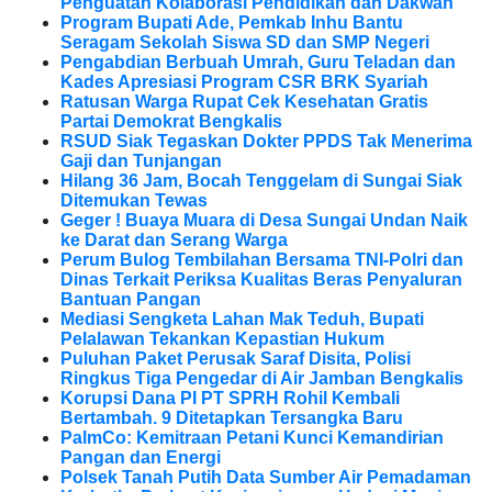
Penguatan Kolaborasi Pendidikan dan Dakwah
Program Bupati Ade, Pemkab Inhu Bantu
Seragam Sekolah Siswa SD dan SMP Negeri
Pengabdian Berbuah Umrah, Guru Teladan dan
Kades Apresiasi Program CSR BRK Syariah
Ratusan Warga Rupat Cek Kesehatan Gratis
Partai Demokrat Bengkalis
RSUD Siak Tegaskan Dokter PPDS Tak Menerima
Gaji dan Tunjangan
Hilang 36 Jam, Bocah Tenggelam di Sungai Siak
Ditemukan Tewas
Geger ! Buaya Muara di Desa Sungai Undan Naik
ke Darat dan Serang Warga
Perum Bulog Tembilahan Bersama TNI-Polri dan
Dinas Terkait Periksa Kualitas Beras Penyaluran
Bantuan Pangan
Mediasi Sengketa Lahan Mak Teduh, Bupati
Pelalawan Tekankan Kepastian Hukum
Puluhan Paket Perusak Saraf Disita, Polisi
Ringkus Tiga Pengedar di Air Jamban Bengkalis
Korupsi Dana PI PT SPRH Rohil Kembali
Bertambah. 9 Ditetapkan Tersangka Baru
PalmCo: Kemitraan Petani Kunci Kemandirian
Pangan dan Energi
Polsek Tanah Putih Data Sumber Air Pemadaman