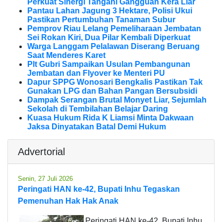
Perkuat Sinergi Tangani Gangguan Kera Liar
Pantau Lahan Jagung 3 Hektare, Polisi Ukui
Pastikan Pertumbuhan Tanaman Subur
Pemprov Riau Lelang Pemeliharaan Jembatan
Sei Rokan Kiri, Dua Pilar Kembali Diperkuat
Warga Langgam Pelalawan Diserang Beruang
Saat Menderes Karet
Plt Gubri Sampaikan Usulan Pembangunan
Jembatan dan Flyover ke Menteri PU
Dapur SPPG Wonosari Bengkalis Pastikan Tak
Gunakan LPG dan Bahan Pangan Bersubsidi
Dampak Serangan Brutal Monyet Liar, Sejumlah
Sekolah di Tembilahan Belajar Daring
Kuasa Hukum Rida K Liamsi Minta Dakwaan
Jaksa Dinyatakan Batal Demi Hukum
Advertorial
Senin, 27 Juli 2026
Peringati HAN ke-42, Bupati Inhu Tegaskan
Pemenuhan Hak Hak Anak
Peringati HAN ke-42, Bupati Inhu