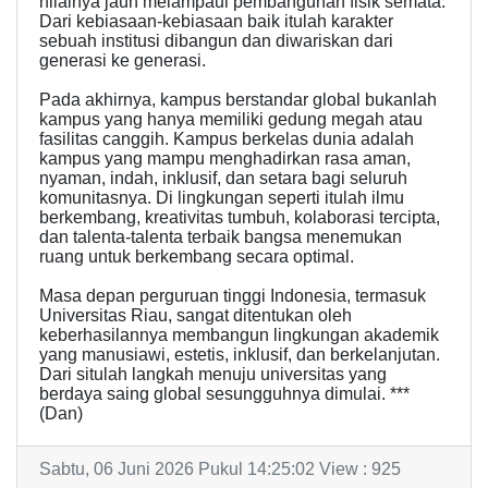
nilainya jauh melampaui pembangunan fisik semata.
Dari kebiasaan-kebiasaan baik itulah karakter
sebuah institusi dibangun dan diwariskan dari
generasi ke generasi.
Pada akhirnya, kampus berstandar global bukanlah
kampus yang hanya memiliki gedung megah atau
fasilitas canggih. Kampus berkelas dunia adalah
kampus yang mampu menghadirkan rasa aman,
nyaman, indah, inklusif, dan setara bagi seluruh
komunitasnya. Di lingkungan seperti itulah ilmu
berkembang, kreativitas tumbuh, kolaborasi tercipta,
dan talenta-talenta terbaik bangsa menemukan
ruang untuk berkembang secara optimal.
Masa depan perguruan tinggi Indonesia, termasuk
Universitas Riau, sangat ditentukan oleh
keberhasilannya membangun lingkungan akademik
yang manusiawi, estetis, inklusif, dan berkelanjutan.
Dari situlah langkah menuju universitas yang
berdaya saing global sesungguhnya dimulai. ***
(Dan)
Sabtu, 06 Juni 2026 Pukul 14:25:02 View : 925