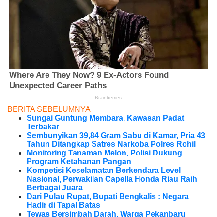
BERITA SEBELUMNYA :
Sungai Guntung Membara, Kawasan Padat
Terbakar
Sembunyikan 39,84 Gram Sabu di Kamar, Pria 43
Tahun Ditangkap Satres Narkoba Polres Rohil
Monitoring Tanaman Melon, Polisi Dukung
Program Ketahanan Pangan
Kompetisi Keselamatan Berkendara Level
Nasional, Perwakilan Capella Honda Riau Raih
Berbagai Juara
Dari Pulau Rupat, Bupati Bengkalis : Negara
Hadir di Tapal Batas
Tewas Bersimbah Darah, Warga Pekanbaru