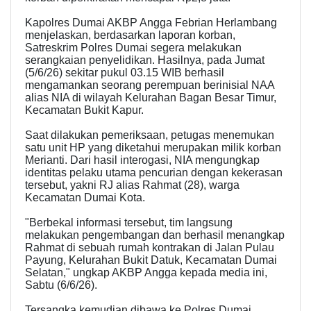
Kapolres Dumai AKBP Angga Febrian Herlambang
menjelaskan, berdasarkan laporan korban,
Satreskrim Polres Dumai segera melakukan
serangkaian penyelidikan. Hasilnya, pada Jumat
(5/6/26) sekitar pukul 03.15 WIB berhasil
mengamankan seorang perempuan berinisial NAA
alias NIA di wilayah Kelurahan Bagan Besar Timur,
Kecamatan Bukit Kapur.
Saat dilakukan pemeriksaan, petugas menemukan
satu unit HP yang diketahui merupakan milik korban
Merianti. Dari hasil interogasi, NIA mengungkap
identitas pelaku utama pencurian dengan kekerasan
tersebut, yakni RJ alias Rahmat (28), warga
Kecamatan Dumai Kota.
"Berbekal informasi tersebut, tim langsung
melakukan pengembangan dan berhasil menangkap
Rahmat di sebuah rumah kontrakan di Jalan Pulau
Payung, Kelurahan Bukit Datuk, Kecamatan Dumai
Selatan," ungkap AKBP Angga kepada media ini,
Sabtu (6/6/26).
Tersangka kemudian dibawa ke Polres Dumai