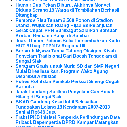
Hampir Dua Pekan Diburu, Akhirnya Monyet
Diduga Serang 18 Warga di Tembilahan Berhasil
Ditangkap
Pemprov Riau Tanam 2.500 Pohon di Stadion
Utama, Wujudkan Ruang Hijau Berkelanjutan
Gerak Cepat, PPN Sumbagut Salurkan Bantuan
Korban Bencana Banjir di Sumbar
Juara Umum, Petenis Belia Persembahkan Kado
HUT RI bagi PTPN IV Regional III
Bertaruh Nyawa Tanpa Tabung Oksigen, Kisah
Penyelam Tradisional Cari Bocah Tenggelam di
Sungai Siak
Seragam Gratis untuk Murid SD dan SMP Negeri
Mulai Direalisasikan, Program Wako Agung
Disambut Antusias
Polres Rohil dan Pemkab Perkuat Sinergi Cegah
Karhutla
Jarak Pandang Sulitkan Penyelam Cari Bocah
Hilang di Sungai Siak
BKAD Gandeng Kejari Inhil Selesaikan
Tunggakan Lelang 18 Kendaraan 2007-2013
Senilai Rp646 Juta
Fraksi PKB Inisiasi Ranperda Perlindungan Data
Pribadi, Bapemperda DPRD Kampar Matangkan