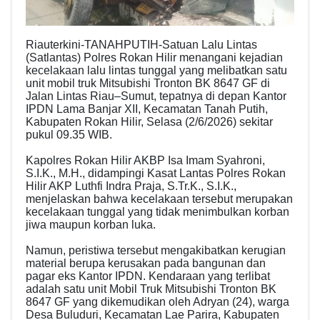
Riauterkini-TANAHPUTIH-Satuan Lalu Lintas
(Satlantas) Polres Rokan Hilir menangani kejadian
kecelakaan lalu lintas tunggal yang melibatkan satu
unit mobil truk Mitsubishi Tronton BK 8647 GF di
Jalan Lintas Riau–Sumut, tepatnya di depan Kantor
IPDN Lama Banjar XII, Kecamatan Tanah Putih,
Kabupaten Rokan Hilir, Selasa (2/6/2026) sekitar
pukul 09.35 WIB.
Kapolres Rokan Hilir AKBP Isa Imam Syahroni,
S.I.K., M.H., didampingi Kasat Lantas Polres Rokan
Hilir AKP Luthfi Indra Praja, S.Tr.K., S.I.K.,
menjelaskan bahwa kecelakaan tersebut merupakan
kecelakaan tunggal yang tidak menimbulkan korban
jiwa maupun korban luka.
Namun, peristiwa tersebut mengakibatkan kerugian
material berupa kerusakan pada bangunan dan
pagar eks Kantor IPDN. Kendaraan yang terlibat
adalah satu unit Mobil Truk Mitsubishi Tronton BK
8647 GF yang dikemudikan oleh Adryan (24), warga
Desa Buluduri, Kecamatan Lae Parira, Kabupaten