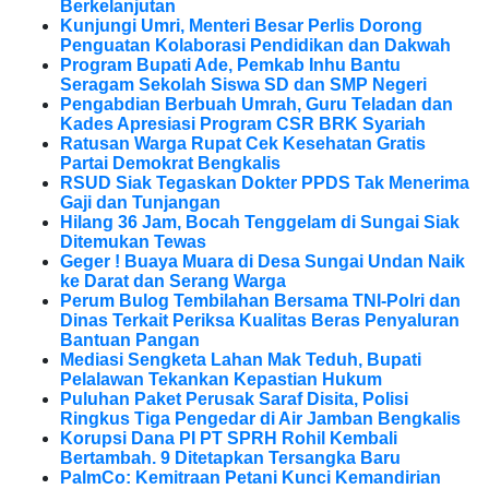
Berkelanjutan
Kunjungi Umri, Menteri Besar Perlis Dorong
Penguatan Kolaborasi Pendidikan dan Dakwah
Program Bupati Ade, Pemkab Inhu Bantu
Seragam Sekolah Siswa SD dan SMP Negeri
Pengabdian Berbuah Umrah, Guru Teladan dan
Kades Apresiasi Program CSR BRK Syariah
Ratusan Warga Rupat Cek Kesehatan Gratis
Partai Demokrat Bengkalis
RSUD Siak Tegaskan Dokter PPDS Tak Menerima
Gaji dan Tunjangan
Hilang 36 Jam, Bocah Tenggelam di Sungai Siak
Ditemukan Tewas
Geger ! Buaya Muara di Desa Sungai Undan Naik
ke Darat dan Serang Warga
Perum Bulog Tembilahan Bersama TNI-Polri dan
Dinas Terkait Periksa Kualitas Beras Penyaluran
Bantuan Pangan
Mediasi Sengketa Lahan Mak Teduh, Bupati
Pelalawan Tekankan Kepastian Hukum
Puluhan Paket Perusak Saraf Disita, Polisi
Ringkus Tiga Pengedar di Air Jamban Bengkalis
Korupsi Dana PI PT SPRH Rohil Kembali
Bertambah. 9 Ditetapkan Tersangka Baru
PalmCo: Kemitraan Petani Kunci Kemandirian