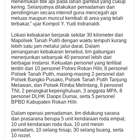
menemukan titik api pada lahan gambut yang cukup
kering. Selanjutnya dilakukan pemadaman dan
pendinginan secara intensif guna mencegah api
meluas maupun muncul kembali di area yang telah
terbakar,” ujar Kompol Y. Yudi Indranaldi.
Lokasi kebakaran berjarak sekitar 30 kilometer dari
Mapolsek Tanah Putih dengan waktu tempuh kurang
lebih satu jam melalui jalur darat. Dalam
penanganan kebakaran tersebut, tim gabungan
menerjunkan sebanyak 40 personel lebih dari
berbagai instansi. Kekuatan personel yang terlibat
terdiri dari 10 personel Polres Rokan Hilir, 8 personel
Polsek Tanah Putih, masing-masing 2 personel dari
Polsek Bangko Pusako, Polsek Tanah Putih Tanjung
Melawan, dan Polsek Rimba Melintang, 8 personel
TNI, 2 perangkat kepenghuluan, 3 anggota MPA, 8
personel DLHK Daops Dumai, serta 5 personel
BPBD Kabupaten Rokan Hilir.
Dalam operasi pemadaman, tim didukung sarana
dan prasarana berupa 5 unit kendaraan roda empat,
10 unit kendaraan roda dua, 10 unit mesin
pemadam, 10 selang hisap, 30 selang buang, serta
10 nozel.