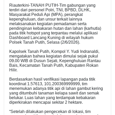
Riauterkini-TANAH PUTIH-Tim gabungan yang
terdiri dari personel Polri, TNI, BPBD, DLHK,
Masyarakat Peduli Api (MPA), perangkat
kepenghuluan, dan unsur terkait lainnya
melaksanakan kegiatan pemadaman serta
pendinginan kebakaran hutan dan lahan (karhutla)
pada titik hotspot yang terpantau melalui aplikasi
Dashboard Lancang Kuning di wilayah hukum
Polsek Tanah Putih, Selasa (2/6/2026).
Kapolsek Tanah Putih, Kompol Y. Yudi Indranaldi,
mengatakan bahwa kegiatan dimulai sejak pukul
09.00 WIB di Dusun Sejati, Kepenghuluan Rantau
Bais, Kecamatan Tanah Putih, Kabupaten Rokan
Hilir.
Berdasarkan hasil verifikasi lapangan pada titik
koordinat 1.57613, 101.200369999999, tim
menemukan adanya titik api di lahan gambut kering
yang ditumbuhi tanaman kelapa sawit dan semak
belukar. Luas lahan yang terdampak kebakaran
diperkirakan mencapai sekitar 2 hektare.
“Setelah dilakukan pengecekan di lokasi, tim