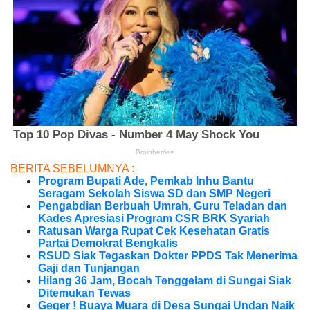
BERITA SEBELUMNYA :
Program Bupati Ade, Pemkab Inhu Bantu
Seragam Sekolah Siswa SD dan SMP Negeri
Pengabdian Berbuah Umrah, Guru Teladan dan
Kades Apresiasi Program CSR BRK Syariah
Ratusan Warga Rupat Cek Kesehatan Gratis
Partai Demokrat Bengkalis
RSUD Siak Tegaskan Dokter PPDS Tak Menerima
Gaji dan Tunjangan
Hilang 36 Jam, Bocah Tenggelam di Sungai Siak
Ditemukan Tewas
Geger ! Buaya Muara di Desa Sungai Undan Naik