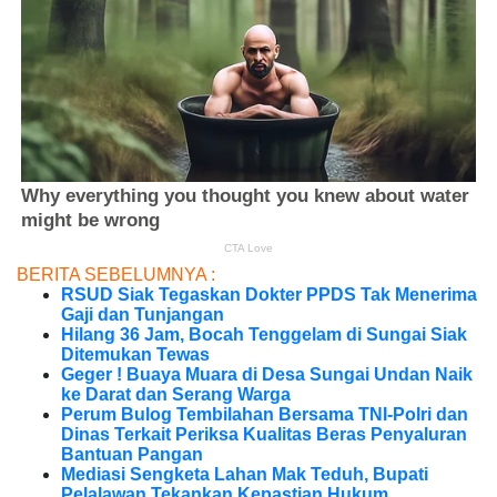
BERITA SEBELUMNYA :
RSUD Siak Tegaskan Dokter PPDS Tak Menerima
Gaji dan Tunjangan
Hilang 36 Jam, Bocah Tenggelam di Sungai Siak
Ditemukan Tewas
Geger ! Buaya Muara di Desa Sungai Undan Naik
ke Darat dan Serang Warga
Perum Bulog Tembilahan Bersama TNI-Polri dan
Dinas Terkait Periksa Kualitas Beras Penyaluran
Bantuan Pangan
Mediasi Sengketa Lahan Mak Teduh, Bupati
Pelalawan Tekankan Kepastian Hukum