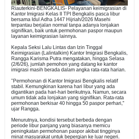
Riauterkini-BENGKALIS- Pelayanan keimigrasian di
Kantor Imigrasi Kelas II TPI Bengkalis pasca libur
bersama Idul Adha 1447 Hijriah/2026 Masehi
terpantau berjalan normal tanpa adanya lonjakan
signifikan, baik untuk permohonan paspor maupun
layanan keimigrasian lainnya.
Kepala Seksi Lalu Lintas dan Izin Tinggal
Keimigrasian (Lalintalkim) Kantor Imigrasi Bengkalis,
Rangga Karisma Putra mengatakan, hingga Selasa
(2/6/26), jumlah pemohon yang datang ke kantor
imigrasi masih berada dalam angka rata-rata harian.
"Permohonan di Kantor Imigrasi Bengkalis relatif
stabil. Kemungkinan karena hari libur yang ada
digantikan pada hari-hari berikutnya. Namun, secara
umum tidak ada lonjakan yang signifikan. Rata-rata
permohonan berkisar 40 hingga 50 paspor perhari,”
ujar Rangga.
Menurutnya, kondisi tersebut berbeda dengan
periode libur panjang yang biasanya memicu
peningkatan permohonan paspor akibat tingginya
minat masyarakat untuk bepergian ke luar negeri.