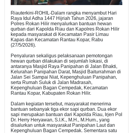
Riauterkini-ROHIL-Dalam rangka menyambut Hari
Raya Idul Adha 1447 Hijriah Tahun 2026, jajaran
Polres Rokan Hilir menyalurkan bantuan hewan
qurban dari Kapolda Riau dan Kapolres Rokan Hilir
kepada masyarakat di Kecamatan Pasir Limau
Kapas dan Kecamatan Rantau Kopar, Rabu
(27/5/2026).
Penyaluran sekaligus pelaksanaan pemotongan
hewan qurban dilakukan di sejumlah lokasi, di
antaranya Masjid Raya Panipahan di Jalan Bhakti,
Kelurahan Panipahan Darat, Masjid Baiturrahman di
Jalan Sei Sampai Niat, Kepenghuluan Panipahan,
serta Rumah Suluk di Jalan Madrasah,
Kepenghuluan Bagan Cempedak, Kecamatan
Rantau Kopar, Kabupaten Rokan Hilir.
Dalam kegiatan tersebut, masyarakat menerima
bantuan sebanyak tiga ekor sapi qurban. Dua ekor
sapi merupakan bantuan dari Kapolda Riau, Irjen Pol
Dr. Herry Heryawan, S.I.K., M.H., M.Hum., yang
disalurkan untuk masyarakat Panipahan Laut dan
Kepenghuluan Bagan Cempedak. Sementara satu