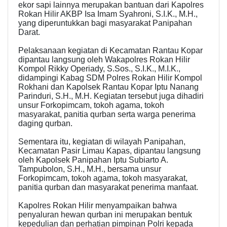
ekor sapi lainnya merupakan bantuan dari Kapolres
Rokan Hilir AKBP Isa Imam Syahroni, S.I.K., M.H.,
yang diperuntukkan bagi masyarakat Panipahan
Darat.
Pelaksanaan kegiatan di Kecamatan Rantau Kopar
dipantau langsung oleh Wakapolres Rokan Hilir
Kompol Rikky Operiady, S.Sos., S.I.K., M.I.K.,
didampingi Kabag SDM Polres Rokan Hilir Kompol
Rokhani dan Kapolsek Rantau Kopar Iptu Nanang
Parinduri, S.H., M.H. Kegiatan tersebut juga dihadiri
unsur Forkopimcam, tokoh agama, tokoh
masyarakat, panitia qurban serta warga penerima
daging qurban.
Sementara itu, kegiatan di wilayah Panipahan,
Kecamatan Pasir Limau Kapas, dipantau langsung
oleh Kapolsek Panipahan Iptu Subiarto A.
Tampubolon, S.H., M.H., bersama unsur
Forkopimcam, tokoh agama, tokoh masyarakat,
panitia qurban dan masyarakat penerima manfaat.
Kapolres Rokan Hilir menyampaikan bahwa
penyaluran hewan qurban ini merupakan bentuk
kepedulian dan perhatian pimpinan Polri kepada