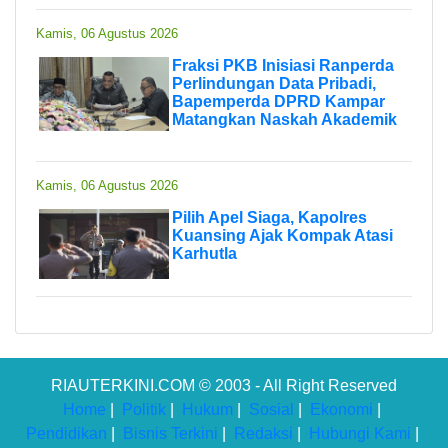
Kamis, 06 Agustus 2026
Fraksi PKB Inisiasi Ranperda
Perlindungan Data Pribadi,
Bapemperda DPRD Kampar
Matangkan Naskah Akademik
Kamis, 06 Agustus 2026
Pilih Apel Siaga, Kapolres
Kuansing Ajak Kompak Atasi
Karhutla
RIAUTERKINI.COM © 2003 - All Right Reserved
Home
|
Politik
|
Hukum
|
Sosial
|
Ekonomi
|
Pendidikan
|
Bisnis Terkini
|
Redaksi
|
Hubungi Kami
|