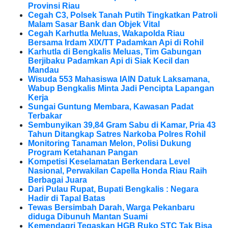
Provinsi Riau
Cegah C3, Polsek Tanah Putih Tingkatkan Patroli
Malam Sasar Bank dan Objek Vital
Cegah Karhutla Meluas, Wakapolda Riau
Bersama Irdam XIX/TT Padamkan Api di Rohil
Karhutla di Bengkalis Meluas, Tim Gabungan
Berjibaku Padamkan Api di Siak Kecil dan
Mandau
Wisuda 553 Mahasiswa IAIN Datuk Laksamana,
Wabup Bengkalis Minta Jadi Pencipta Lapangan
Kerja
Sungai Guntung Membara, Kawasan Padat
Terbakar
Sembunyikan 39,84 Gram Sabu di Kamar, Pria 43
Tahun Ditangkap Satres Narkoba Polres Rohil
Monitoring Tanaman Melon, Polisi Dukung
Program Ketahanan Pangan
Kompetisi Keselamatan Berkendara Level
Nasional, Perwakilan Capella Honda Riau Raih
Berbagai Juara
Dari Pulau Rupat, Bupati Bengkalis : Negara
Hadir di Tapal Batas
Tewas Bersimbah Darah, Warga Pekanbaru
diduga Dibunuh Mantan Suami
Kemendagri Tegaskan HGB Ruko STC Tak Bisa