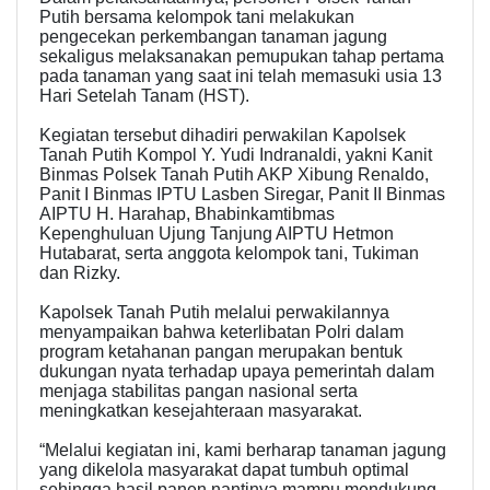
Putih bersama kelompok tani melakukan
pengecekan perkembangan tanaman jagung
sekaligus melaksanakan pemupukan tahap pertama
pada tanaman yang saat ini telah memasuki usia 13
Hari Setelah Tanam (HST).
Kegiatan tersebut dihadiri perwakilan Kapolsek
Tanah Putih Kompol Y. Yudi Indranaldi, yakni Kanit
Binmas Polsek Tanah Putih AKP Xibung Renaldo,
Panit I Binmas IPTU Lasben Siregar, Panit II Binmas
AIPTU H. Harahap, Bhabinkamtibmas
Kepenghuluan Ujung Tanjung AIPTU Hetmon
Hutabarat, serta anggota kelompok tani, Tukiman
dan Rizky.
Kapolsek Tanah Putih melalui perwakilannya
menyampaikan bahwa keterlibatan Polri dalam
program ketahanan pangan merupakan bentuk
dukungan nyata terhadap upaya pemerintah dalam
menjaga stabilitas pangan nasional serta
meningkatkan kesejahteraan masyarakat.
“Melalui kegiatan ini, kami berharap tanaman jagung
yang dikelola masyarakat dapat tumbuh optimal
sehingga hasil panen nantinya mampu mendukung