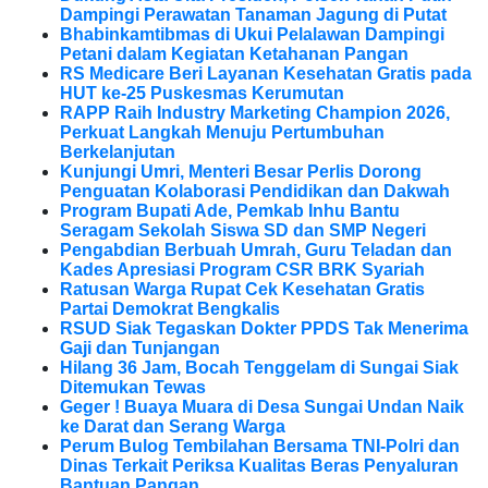
Dampingi Perawatan Tanaman Jagung di Putat
Bhabinkamtibmas di Ukui Pelalawan Dampingi
Petani dalam Kegiatan Ketahanan Pangan
RS Medicare Beri Layanan Kesehatan Gratis pada
HUT ke-25 Puskesmas Kerumutan
RAPP Raih Industry Marketing Champion 2026,
Perkuat Langkah Menuju Pertumbuhan
Berkelanjutan
Kunjungi Umri, Menteri Besar Perlis Dorong
Penguatan Kolaborasi Pendidikan dan Dakwah
Program Bupati Ade, Pemkab Inhu Bantu
Seragam Sekolah Siswa SD dan SMP Negeri
Pengabdian Berbuah Umrah, Guru Teladan dan
Kades Apresiasi Program CSR BRK Syariah
Ratusan Warga Rupat Cek Kesehatan Gratis
Partai Demokrat Bengkalis
RSUD Siak Tegaskan Dokter PPDS Tak Menerima
Gaji dan Tunjangan
Hilang 36 Jam, Bocah Tenggelam di Sungai Siak
Ditemukan Tewas
Geger ! Buaya Muara di Desa Sungai Undan Naik
ke Darat dan Serang Warga
Perum Bulog Tembilahan Bersama TNI-Polri dan
Dinas Terkait Periksa Kualitas Beras Penyaluran
Bantuan Pangan