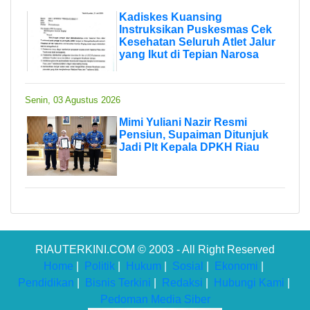
Kadiskes Kuansing
Instruksikan Puskesmas Cek
Kesehatan Seluruh Atlet Jalur
yang Ikut di Tepian Narosa
Senin, 03 Agustus 2026
Mimi Yuliani Nazir Resmi
Pensiun, Supaiman Ditunjuk
Jadi Plt Kepala DPKH Riau
RIAUTERKINI.COM © 2003 - All Right Reserved
Home
|
Politik
|
Hukum
|
Sosial
|
Ekonomi
|
Pendidikan
|
Bisnis Terkini
|
Redaksi
|
Hubungi Kami
|
Pedoman Media Siber