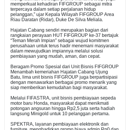
memperkuat kehadiran FIFGROUP sebagai mitra
terpercaya dalam setiap perjalanan hidup
pelanggan,” ujar Kepala Wilayah FIFGROUP Area
Riau Daratan (Ridar), Duke De Silva Meliala.
Hajatan Cabang sendiri merupakan bagian dari
rangkaian perayaan HUT FIFGROUP ke-37 bertajuk
“Teman Merah Impian” sebagai wujud komitmen
perusahaan untuk terus hadir menemani masyarakat
dalam mewujudkan impiannya melalui solusi
pembiayaan yang mudah, aman, dan cepat.
Beragam Promo Spesial dari Unit Bisnis FIFGROUP
Menambah kemeriahan Hajatan Cabang Ujung
Batu, lima unit bisnis FIFGROUP juga berpartisipasi
dengan menawarkan berbagai promo menarik yang
siap memberikan kemudahan bagi masyarakat.
Melalui FIFASTRA, unit bisnis pembiayaan sepeda
motor baru Honda, masyarakat dapat menikmati
potongan angsuran hingga Rp2,5 juta serta hadiah
langsung Minigold untuk 10 pelanggan pertama.
SPEKTRA, layanan pembiayaan elektronik dan
furniture, menghadirkan promo biaya admin Rp0 dan