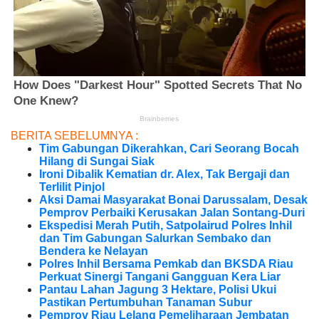
BERITA SEBELUMNYA :
Tim Gabungan Dikerahkan, Cari Seorang Bocah
Hilang di Sungai Siak
Ironi Dibalik Kematian dr. Alex, Tak Bergaji dan
Terlilit Pinjol
Aksi Damai Masyarakat Bonai Darussalam, Desak
Pemprov Perbaiki Kerusakan Jalan Sontang-Duri
Ekspedisi Merah Putih, Satpolairud Polres Inhil
dan Tim Gabungan Salurkan Sembako dan
Bendera ke Nelayan
Polres Inhil Bersama Pemkab dan BKSDA Riau
Perkuat Sinergi Tangani Gangguan Kera Liar
Pantau Lahan Jagung 3 Hektare, Polisi Ukui
Pastikan Pertumbuhan Tanaman Subur
Pemprov Riau Lelang Pemeliharaan Jembatan