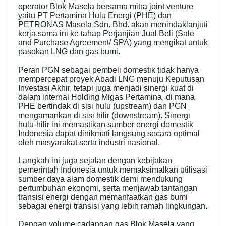
operator Blok Masela bersama mitra joint venture
yaitu PT Pertamina Hulu Energi (PHE) dan
PETRONAS Masela Sdn. Bhd. akan menindaklanjuti
kerja sama ini ke tahap Perjanjian Jual Beli (Sale
and Purchase Agreement/ SPA) yang mengikat untuk
pasokan LNG dan gas bumi.
Peran PGN sebagai pembeli domestik tidak hanya
mempercepat proyek Abadi LNG menuju Keputusan
Investasi Akhir, tetapi juga menjadi sinergi kuat di
dalam internal Holding Migas Pertamina, di mana
PHE bertindak di sisi hulu (upstream) dan PGN
mengamankan di sisi hilir (downstream). Sinergi
hulu-hilir ini memastikan sumber energi domestik
Indonesia dapat dinikmati langsung secara optimal
oleh masyarakat serta industri nasional.
Langkah ini juga sejalan dengan kebijakan
pemerintah Indonesia untuk memaksimalkan utilisasi
sumber daya alam domestik demi mendukung
pertumbuhan ekonomi, serta menjawab tantangan
transisi energi dengan memanfaatkan gas bumi
sebagai energi transisi yang lebih ramah lingkungan.
Dengan volume cadangan gas Blok Masela yang