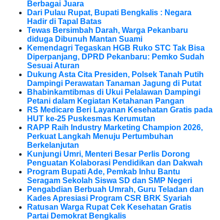
Berbagai Juara
Dari Pulau Rupat, Bupati Bengkalis : Negara
Hadir di Tapal Batas
Tewas Bersimbah Darah, Warga Pekanbaru
diduga Dibunuh Mantan Suami
Kemendagri Tegaskan HGB Ruko STC Tak Bisa
Diperpanjang, DPRD Pekanbaru: Pemko Sudah
Sesuai Aturan
Dukung Asta Cita Presiden, Polsek Tanah Putih
Dampingi Perawatan Tanaman Jagung di Putat
Bhabinkamtibmas di Ukui Pelalawan Dampingi
Petani dalam Kegiatan Ketahanan Pangan
RS Medicare Beri Layanan Kesehatan Gratis pada
HUT ke-25 Puskesmas Kerumutan
RAPP Raih Industry Marketing Champion 2026,
Perkuat Langkah Menuju Pertumbuhan
Berkelanjutan
Kunjungi Umri, Menteri Besar Perlis Dorong
Penguatan Kolaborasi Pendidikan dan Dakwah
Program Bupati Ade, Pemkab Inhu Bantu
Seragam Sekolah Siswa SD dan SMP Negeri
Pengabdian Berbuah Umrah, Guru Teladan dan
Kades Apresiasi Program CSR BRK Syariah
Ratusan Warga Rupat Cek Kesehatan Gratis
Partai Demokrat Bengkalis