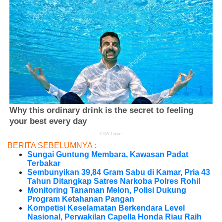
BERITA SEBELUMNYA :
Sungai Guntung Membara, Kawasan Padat
Terbakar
Sembunyikan 39,84 Gram Sabu di Kamar, Pria 43
Tahun Ditangkap Satres Narkoba Polres Rohil
Monitoring Tanaman Melon, Polisi Dukung
Program Ketahanan Pangan
Kompetisi Keselamatan Berkendara Level
Nasional, Perwakilan Capella Honda Riau Raih