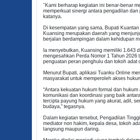
"Kami berharap kegiatan ini benar-benar m
memperkuat sinergi antara pengadilan dan
katanya.
Di kesempatan yang sama, Bupati Kuanta
Kuansing merupakan daerah yang menjunju
berjalan berdampingan dalam kehidupan m
Ia menyebutkan, Kuansing memiliki 1.643 da
mengesahkan Perda Nomor 1 Tahun 2026 t
penguatan peran penghulu dan tokoh adat 
Menurut Bupati, aplikasi Tuanku Online me
masyarakat untuk memperoleh akses hukum
“Antara kekuatan hukum formal dan hukum ad
komunikasi dan koordinasi yang baik anta
tercipta payung hukum yang akurat, adil, se
budaya,” tegasnya.
Dalam kegiatan tersebut, Pengadilan Ting
mediator non hakim, kepala desa, tokoh ada
langsung maupun daring.