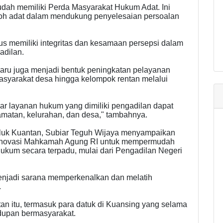
udah memiliki Perda Masyarakat Hukum Adat. Ini
koh adat dalam mendukung penyelesaian persoalan
s memiliki integritas dan kesamaan persepsi dalam
adilan.
rbaru juga menjadi bentuk peningkatan pelayanan
asyarakat desa hingga kelompok rentan melalui
gar layanan hukum yang dimiliki pengadilan dapat
matan, kelurahan, dan desa," tambahnya.
eluk Kuantan, Subiar Teguh Wijaya menyampaikan
 inovasi Mahkamah Agung RI untuk mempermudah
kum secara terpadu, mulai dari Pengadilan Negeri
 menjadi sarana memperkenalkan dan melatih
.
n itu, termasuk para datuk di Kuansing yang selama
dupan bermasyarakat.