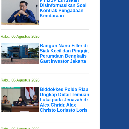
PT BSP Luruskan
Disinformasikan Soal
Kontrak Pengadaan
Kendaraan
Rabu, 05 Agustus 2026
Bangun Nano Filter di
Siak Kecil dan Pinggir,
Perumdam Bengkalis
Gaet Investor Jakarta
Rabu, 05 Agustus 2026
Biddokkes Polda Riau
Ungkap Detail Temuan
Luka pada Jenazah dr.
Alex Chridr. Alex
Christo Lorissto Loris