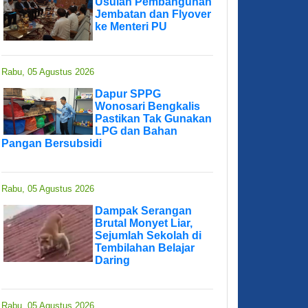
Usulan Pembangunan
Jembatan dan Flyover
ke Menteri PU
Rabu, 05 Agustus 2026
Dapur SPPG
Wonosari Bengkalis
Pastikan Tak Gunakan
LPG dan Bahan
Pangan Bersubsidi
Rabu, 05 Agustus 2026
Dampak Serangan
Brutal Monyet Liar,
Sejumlah Sekolah di
Tembilahan Belajar
Daring
Rabu, 05 Agustus 2026