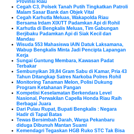
Provinsi Riau
Cegah C3, Polsek Tanah Putih Tingkatkan Patroli
Malam Sasar Bank dan Objek Vital
Cegah Karhutla Meluas, Wakapolda Riau
Bersama Irdam XIX/TT Padamkan Api di Rohil
Karhutla di Bengkalis Meluas, Tim Gabungan
Berjibaku Padamkan Api di Siak Kecil dan
Mandau
Wisuda 553 Mahasiswa IAIN Datuk Laksamana,
Wabup Bengkalis Minta Jadi Pencipta Lapangan
Kerja
Sungai Guntung Membara, Kawasan Padat
Terbakar
Sembunyikan 39,84 Gram Sabu di Kamar, Pria 43
Tahun Ditangkap Satres Narkoba Polres Rohil
Monitoring Tanaman Melon, Polisi Dukung
Program Ketahanan Pangan
Kompetisi Keselamatan Berkendara Level
Nasional, Perwakilan Capella Honda Riau Raih
Berbagai Juara
Dari Pulau Rupat, Bupati Bengkalis : Negara
Hadir di Tapal Batas
Tewas Bersimbah Darah, Warga Pekanbaru
diduga Dibunuh Mantan Suami
Kemendagri Tegaskan HGB Ruko STC Tak Bisa