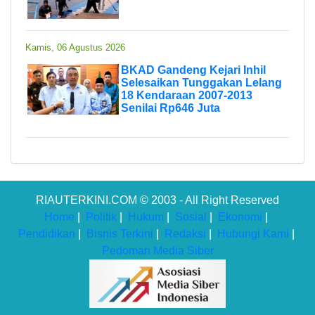
Kamis, 06 Agustus 2026
BKAD Gandeng Kejari Inhil
Selesaikan Tunggakan Lelang
18 Kendaraan 2007-2013
Senilai Rp646 Juta
RIAUTERKINI.COM © 2003 - All Right Reserved
Home
|
Politik
|
Hukum
|
Sosial
|
Ekonomi
|
Pendidikan
|
Bisnis Terkini
|
Redaksi
|
Hubungi Kami
|
Pedoman Media Siber