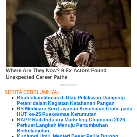
BERITA SEBELUMNYA :
Bhabinkamtibmas di Ukui Pelalawan Dampingi
Petani dalam Kegiatan Ketahanan Pangan
RS Medicare Beri Layanan Kesehatan Gratis pada
HUT ke-25 Puskesmas Kerumutan
RAPP Raih Industry Marketing Champion 2026,
Perkuat Langkah Menuju Pertumbuhan
Berkelanjutan
Kunjungi Umri, Menteri Besar Perlis Dorong