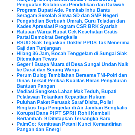
Penguatan Kolaborasi Pendidikan dan Dakwah
Program Bupati Ade, Pemkab Inhu Bantu
Seragam Sekolah Siswa SD dan SMP Negeri
Pengabdian Berbuah Umrah, Guru Teladan dan
Kades Apresiasi Program CSR BRK Syariah
Ratusan Warga Rupat Cek Kesehatan Gratis
Partai Demokrat Bengkalis
RSUD Siak Tegaskan Dokter PPDS Tak Menerima
Gaji dan Tunjangan
Hilang 36 Jam, Bocah Tenggelam di Sungai Siak
Ditemukan Tewas
Geger ! Buaya Muara di Desa Sungai Undan Naik
ke Darat dan Serang Warga
Perum Bulog Tembilahan Bersama TNI-Polri dan
Dinas Terkait Periksa Kualitas Beras Penyaluran
Bantuan Pangan
Mediasi Sengketa Lahan Mak Teduh, Bupati
Pelalawan Tekankan Kepastian Hukum
Puluhan Paket Perusak Saraf Disita, Polisi
Ringkus Tiga Pengedar di Air Jamban Bengkalis
Korupsi Dana PI PT SPRH Rohil Kembali
Bertambah. 9 Ditetapkan Tersangka Baru
PalmCo: Kemitraan Petani Kunci Kemandirian
Pangan dan Energi