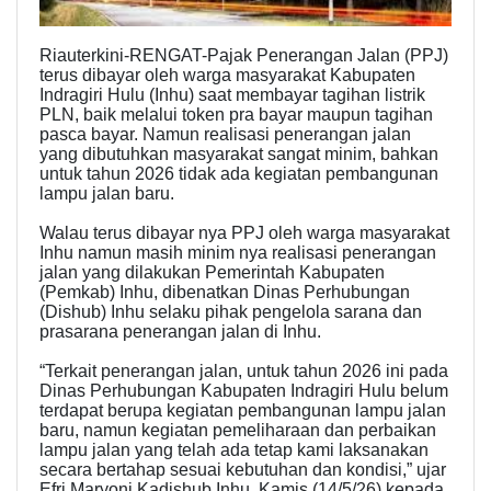
Riauterkini-RENGAT-Pajak Penerangan Jalan (PPJ)
terus dibayar oleh warga masyarakat Kabupaten
Indragiri Hulu (Inhu) saat membayar tagihan listrik
PLN, baik melalui token pra bayar maupun tagihan
pasca bayar. Namun realisasi penerangan jalan
yang dibutuhkan masyarakat sangat minim, bahkan
untuk tahun 2026 tidak ada kegiatan pembangunan
lampu jalan baru.
Walau terus dibayar nya PPJ oleh warga masyarakat
Inhu namun masih minim nya realisasi penerangan
jalan yang dilakukan Pemerintah Kabupaten
(Pemkab) Inhu, dibenatkan Dinas Perhubungan
(Dishub) Inhu selaku pihak pengelola sarana dan
prasarana penerangan jalan di Inhu.
“Terkait penerangan jalan, untuk tahun 2026 ini pada
Dinas Perhubungan Kabupaten Indragiri Hulu belum
terdapat berupa kegiatan pembangunan lampu jalan
baru, namun kegiatan pemeliharaan dan perbaikan
lampu jalan yang telah ada tetap kami laksanakan
secara bertahap sesuai kebutuhan dan kondisi,” ujar
Efri Maryoni Kadishub Inhu, Kamis (14/5/26) kepada