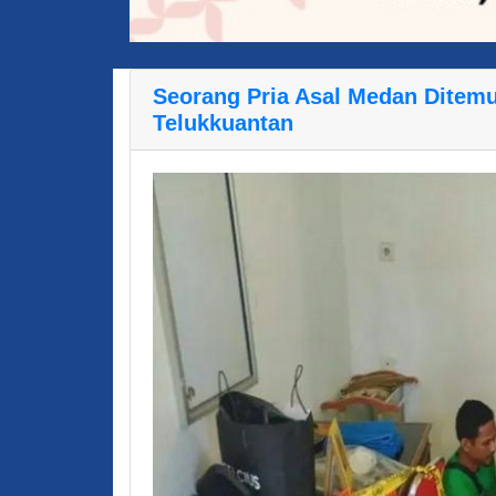
Seorang Pria Asal Medan Ditem
Telukkuantan