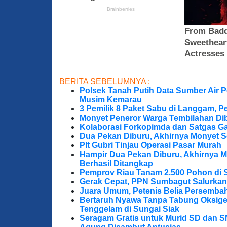
BERITA SEBELUMNYA :
Polsek Tanah Putih Data Sumber Air 
Musim Kemarau
3 Pemilik 8 Paket Sabu di Langgam, Pe
Monyet Peneror Warga Tembilahan Di
Kolaborasi Forkopimda dan Satgas Ga
Dua Pekan Diburu, Akhirnya Monyet S
Plt Gubri Tinjau Operasi Pasar Murah
Hampir Dua Pekan Diburu, Akhirnya M
Berhasil Ditangkap
Pemprov Riau Tanam 2.500 Pohon di S
Gerak Cepat, PPN Sumbagut Salurkan
Juara Umum, Petenis Belia Persembah
Bertaruh Nyawa Tanpa Tabung Oksigen
Tenggelam di Sungai Siak
Seragam Gratis untuk Murid SD dan S