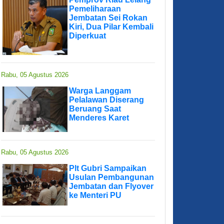
Pemeliharaan
Jembatan Sei Rokan
Kiri, Dua Pilar Kembali
Diperkuat
Rabu, 05 Agustus 2026
Warga Langgam
Pelalawan Diserang
Beruang Saat
Menderes Karet
Rabu, 05 Agustus 2026
Plt Gubri Sampaikan
Usulan Pembangunan
Jembatan dan Flyover
ke Menteri PU