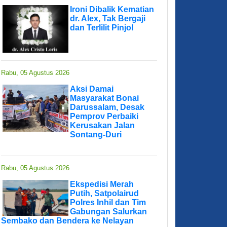
Ironi Dibalik Kematian
dr. Alex, Tak Bergaji
dan Terlilit Pinjol
Rabu, 05 Agustus 2026
Aksi Damai
Masyarakat Bonai
Darussalam, Desak
Pemprov Perbaiki
Kerusakan Jalan
Sontang-Duri
Rabu, 05 Agustus 2026
Ekspedisi Merah
Putih, Satpolairud
Polres Inhil dan Tim
Gabungan Salurkan
Sembako dan Bendera ke Nelayan