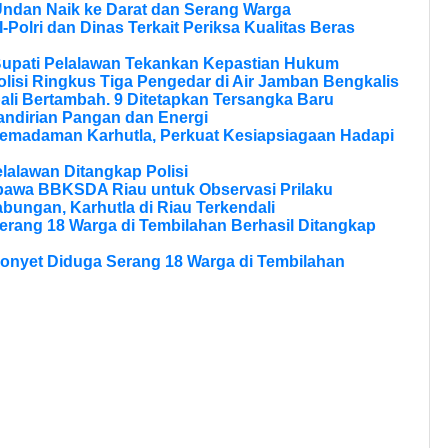
Undan Naik ke Darat dan Serang Warga
olri dan Dinas Terkait Periksa Kualitas Beras
Bupati Pelalawan Tekankan Kepastian Hukum
olisi Ringkus Tiga Pengedar di Air Jamban Bengkalis
li Bertambah. 9 Ditetapkan Tersangka Baru
andirian Pangan dan Energi
Pemadaman Karhutla, Perkuat Kesiapsiagaan Hadapi
lalawan Ditangkap Polisi
bawa BBKSDA Riau untuk Observasi Prilaku
bungan, Karhutla di Riau Terkendali
erang 18 Warga di Tembilahan Berhasil Ditangkap
onyet Diduga Serang 18 Warga di Tembilahan