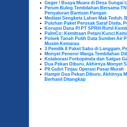
Geger ! Buaya Muara di Desa Sungai 
Perum Bulog Tembilahan Bersama TNI-P
Penyaluran Bantuan Pangan
Mediasi Sengketa Lahan Mak Teduh, 
Puluhan Paket Perusak Saraf Disita, P
Korupsi Dana PI PT SPRH Rohil Kemba
PalmCo: Kemitraan Petani Kunci Kem
Polsek Tanah Putih Data Sumber Air 
Musim Kemarau
3 Pemilik 8 Paket Sabu di Langgam, Pe
Monyet Peneror Warga Tembilahan Di
Kolaborasi Forkopimda dan Satgas Ga
Dua Pekan Diburu, Akhirnya Monyet S
Plt Gubri Tinjau Operasi Pasar Murah
Hampir Dua Pekan Diburu, Akhirnya M
Berhasil Ditangkap