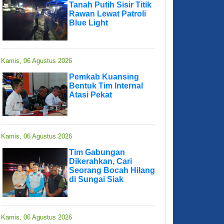
Tanah Putih Sisir Titik
Rawan Lewat Patroli
Blue Light
Kamis, 06 Agustus 2026
Pemkab Kuansing
Bentuk Tim Internal
Atasi Pekat
Kamis, 06 Agustus 2026
Tim Gabungan
Dikerahkan, Cari
Seorang Bocah Hilang
di Sungai Siak
Kamis, 06 Agustus 2026