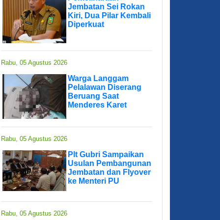
Jembatan Sei Rokan
Kiri, Dua Pilar Kembali
Diperkuat
Rabu, 05 Agustus 2026
Warga Langgam
Pelalawan Diserang
Beruang Saat
Menderes Karet
Rabu, 05 Agustus 2026
Plt Gubri Sampaikan
Usulan Pembangunan
Jembatan dan Flyover
ke Menteri PU
Rabu, 05 Agustus 2026