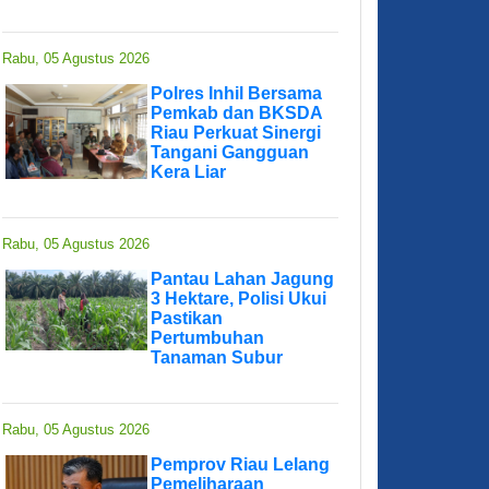
Rabu, 05 Agustus 2026
Polres Inhil Bersama
Pemkab dan BKSDA
Riau Perkuat Sinergi
Tangani Gangguan
Kera Liar
Rabu, 05 Agustus 2026
Pantau Lahan Jagung
3 Hektare, Polisi Ukui
Pastikan
Pertumbuhan
Tanaman Subur
Rabu, 05 Agustus 2026
Pemprov Riau Lelang
Pemeliharaan