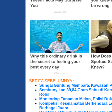
BERITA SEBELUMNYA :
Sungai Guntung Membara, Kawasan P
Sembunyikan 39,84 Gram Sabu di Kama
Rohil
Monitoring Tanaman Melon, Polisi D
Kompetisi Keselamatan Berkendara Le
Berbagai Juara