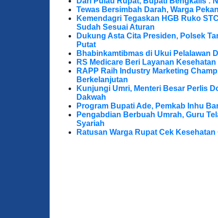
Dari Pulau Rupat, Bupati Bengkalis : 
Tewas Bersimbah Darah, Warga Peka
Kemendagri Tegaskan HGB Ruko STC 
Sudah Sesuai Aturan
Dukung Asta Cita Presiden, Polsek T
Putat
Bhabinkamtibmas di Ukui Pelalawan 
RS Medicare Beri Layanan Kesehatan
RAPP Raih Industry Marketing Champ
Berkelanjutan
Kunjungi Umri, Menteri Besar Perlis 
Dakwah
Program Bupati Ade, Pemkab Inhu Ba
Pengabdian Berbuah Umrah, Guru Te
Syariah
Ratusan Warga Rupat Cek Kesehatan G