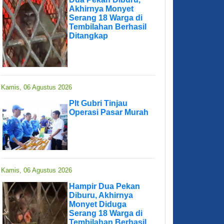
Akhirnya Monyet
Serang 18 Warga di
Tembilahan Berhasil
Ditangkap
Kamis, 06 Agustus 2026
Plt Gubri Tinjau
Operasi Pasar Murah
Kamis, 06 Agustus 2026
Hampir Dua Pekan
Diburu, Akhirnya
Monyet Diduga
Serang 18 Warga di
Tembilahan Berhasil