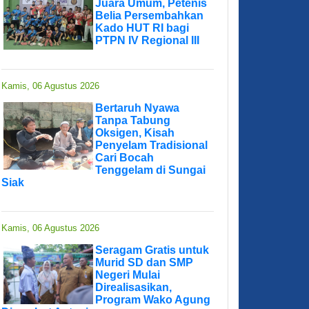
Juara Umum, Petenis
Belia Persembahkan
Kado HUT RI bagi
PTPN IV Regional III
Kamis, 06 Agustus 2026
Bertaruh Nyawa
Tanpa Tabung
Oksigen, Kisah
Penyelam Tradisional
Cari Bocah
Tenggelam di Sungai
Siak
Kamis, 06 Agustus 2026
Seragam Gratis untuk
Murid SD dan SMP
Negeri Mulai
Direalisasikan,
Program Wako Agung