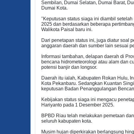
Sembilan, Dumai Selatan, Dumai Barat, D
Dumai Kota.
"Keputusan status siaga ini diambil setela
2025 dan berdasarkan beberapa pertimbang
Walikota Paisal baru ini.
Dari penetapan status ini, juga diatur soa
anggaran daerah dan sumber lain sesuai pe
Informasi tambahan, delapan daerah di Prov
bencana hidrometeorologi atau alam dan cu
potensi banjir dan longsor.
Daerah itu ialah, Kabupaten Rokan Hulu, Indr
Kota Pekanbaru. Sedangkan Kuantan Singi
keputusan Badan Penanggulangan Bencan
Kebijakan status siaga ini mengacu peneta
Hariyanto pada 1 Desember 2025.
BPBD Riau telah melakukan pemetaan dan m
seluruh kabupaten kota.
Musim hujan diperkirakan berlangsung hingg