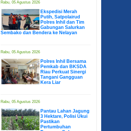
Rabu, 05 Agustus 2026
Ekspedisi Merah
Putih, Satpolairud
Polres Inhil dan Tim
Gabungan Salurkan
Sembako dan Bendera ke Nelayan
Rabu, 05 Agustus 2026
Polres Inhil Bersama
Pemkab dan BKSDA
Riau Perkuat Sinergi
Tangani Gangguan
Kera Liar
Rabu, 05 Agustus 2026
Pantau Lahan Jagung
3 Hektare, Polisi Ukui
Pastikan
Pertumbuhan