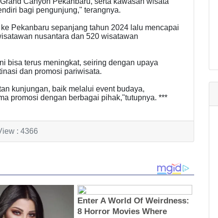
i Grand Canyon Pekanbaru, serta kawasan wisata
endiri bagi pengunjung," terangnya.
n ke Pekanbaru sepanjang tahun 2024 lalu mencapai
2 wisatawan nusantara dan 520 wisatawan
ni bisa terus meningkat, seiring dengan upaya
nasi dan promosi pariwisata.
an kunjungan, baik melalui event budaya,
a promosi dengan berbagai pihak,"tutupnya. ***
View : 4366