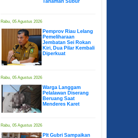
Tanaman Subur
Rabu, 05 Agustus 2026
Pemprov Riau Lelang
Pemeliharaan
Jembatan Sei Rokan
Kiri, Dua Pilar Kembali
Diperkuat
Rabu, 05 Agustus 2026
Warga Langgam
Pelalawan Diserang
Beruang Saat
Menderes Karet
Rabu, 05 Agustus 2026
Plt Gubri Sampaikan