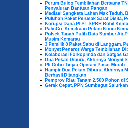
Perum Bulog Tembilahan Bersama TNI-P
Penyaluran Bantuan Pangan
Mediasi Sengketa Lahan Mak Teduh, 
Puluhan Paket Perusak Saraf Disita, P
Korupsi Dana PI PT SPRH Rohil Kemba
PalmCo: Kemitraan Petani Kunci Kem
Polsek Tanah Putih Data Sumber Air 
Musim Kemarau
3 Pemilik 8 Paket Sabu di Langgam, Pe
Monyet Peneror Warga Tembilahan Di
Kolaborasi Forkopimda dan Satgas Ga
Dua Pekan Diburu, Akhirnya Monyet S
Plt Gubri Tinjau Operasi Pasar Murah
Hampir Dua Pekan Diburu, Akhirnya M
Berhasil Ditangkap
Pemprov Riau Tanam 2.500 Pohon di S
Gerak Cepat, PPN Sumbagut Salurkan