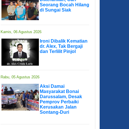
Seorang Bocah Hilang
di Sungai Siak
Kamis, 06 Agustus 2026
Ironi Dibalik Kematian
dr. Alex, Tak Bergaji
dan Terlilit Pinjol
Rabu, 05 Agustus 2026
Aksi Damai
Masyarakat Bonai
Darussalam, Desak
Pemprov Perbaiki
Kerusakan Jalan
Sontang-Duri