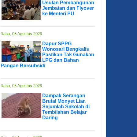
Usulan Pembangunan
Jembatan dan Flyover
ke Menteri PU
Rabu, 05 Agustus 2026
Dapur SPPG
Wonosari Bengkalis
Pastikan Tak Gunakan
LPG dan Bahan
Pangan Bersubsidi
Rabu, 05 Agustus 2026
Dampak Serangan
Brutal Monyet Liar,
Sejumlah Sekolah di
Tembilahan Belajar
Daring