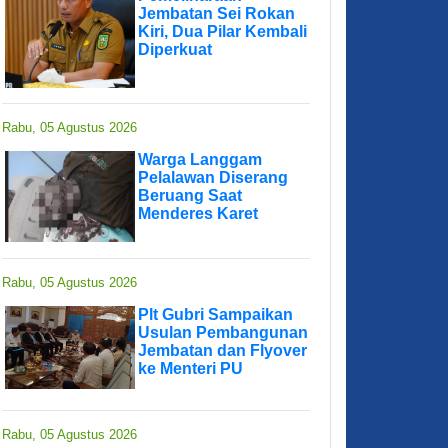
Jembatan Sei Rokan
Kiri, Dua Pilar Kembali
Diperkuat
Rabu, 05 Agustus 2026
Warga Langgam
Pelalawan Diserang
Beruang Saat
Menderes Karet
Rabu, 05 Agustus 2026
Plt Gubri Sampaikan
Usulan Pembangunan
Jembatan dan Flyover
ke Menteri PU
Rabu, 05 Agustus 2026