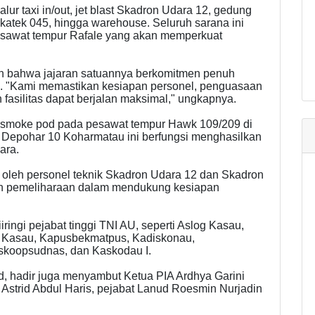
jalur taxi in/out, jet blast Skadron Udara 12, gedung
s Skatek 045, hingga warehouse. Seluruh sarana ini
sawat tempur Rafale yang akan memperkuat
n bahwa jajaran satuannya berkomitmen penuh
. "Kami memastikan kesiapan personel, penguasaan
fasilitas dapat berjalan maksimal," ungkapnya.
ba smoke pod pada pesawat tempur Hawk 109/209 di
i Depohar 10 Koharmatau ini berfungsi menghasilkan
ara.
 oleh personel teknik Skadron Udara 12 dan Skadron
uan pemeliharaan dalam mendukung kesiapan
ingi pejabat tinggi TNI AU, seperti Aslog Kasau,
Kasau, Kapusbekmatpus, Kadiskonau,
skoopsudnas, dan Kaskodau I.
d, hadir juga menyambut Ketua PIA Ardhya Garini
Astrid Abdul Haris, pejabat Lanud Roesmin Nurjadin