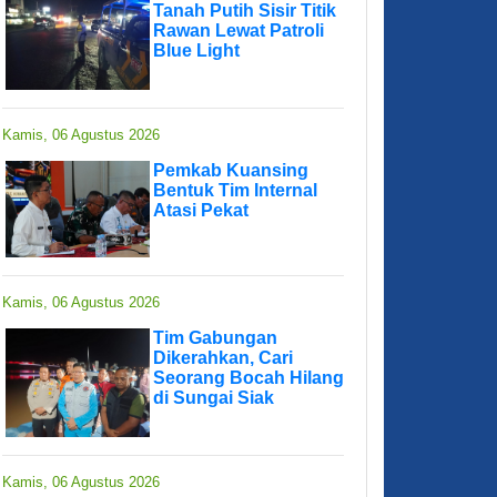
Tanah Putih Sisir Titik
Rawan Lewat Patroli
Blue Light
Kamis, 06 Agustus 2026
Pemkab Kuansing
Bentuk Tim Internal
Atasi Pekat
Kamis, 06 Agustus 2026
Tim Gabungan
Dikerahkan, Cari
Seorang Bocah Hilang
di Sungai Siak
Kamis, 06 Agustus 2026