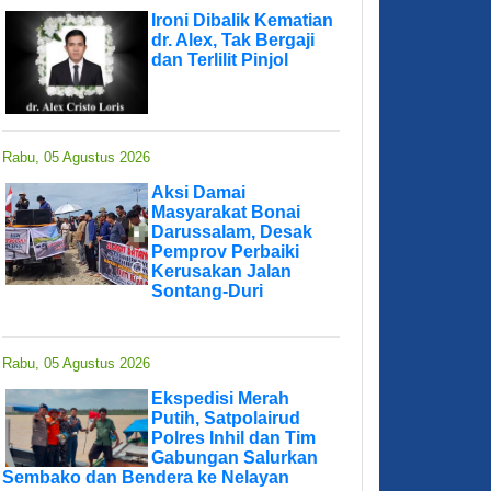
Ironi Dibalik Kematian
dr. Alex, Tak Bergaji
dan Terlilit Pinjol
Rabu, 05 Agustus 2026
Aksi Damai
Masyarakat Bonai
Darussalam, Desak
Pemprov Perbaiki
Kerusakan Jalan
Sontang-Duri
Rabu, 05 Agustus 2026
Ekspedisi Merah
Putih, Satpolairud
Polres Inhil dan Tim
Gabungan Salurkan
Sembako dan Bendera ke Nelayan