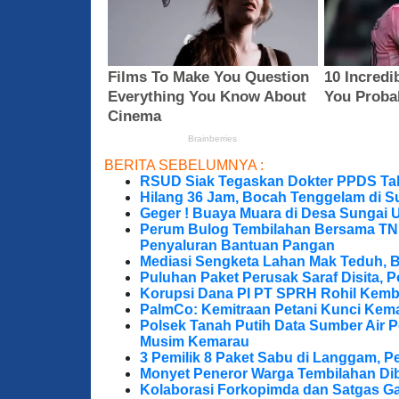
BERITA SEBELUMNYA :
RSUD Siak Tegaskan Dokter PPDS Tak
Hilang 36 Jam, Bocah Tenggelam di S
Geger ! Buaya Muara di Desa Sungai 
Perum Bulog Tembilahan Bersama TNI-P
Penyaluran Bantuan Pangan
Mediasi Sengketa Lahan Mak Teduh, 
Puluhan Paket Perusak Saraf Disita, P
Korupsi Dana PI PT SPRH Rohil Kemba
PalmCo: Kemitraan Petani Kunci Kem
Polsek Tanah Putih Data Sumber Air 
Musim Kemarau
3 Pemilik 8 Paket Sabu di Langgam, Pe
Monyet Peneror Warga Tembilahan Di
Kolaborasi Forkopimda dan Satgas Ga