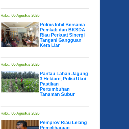
Rabu, 05 Agustus 2026
Polres Inhil Bersama
Pemkab dan BKSDA
Riau Perkuat Sinergi
Tangani Gangguan
Kera Liar
Rabu, 05 Agustus 2026
Pantau Lahan Jagung
3 Hektare, Polisi Ukui
Pastikan
Pertumbuhan
Tanaman Subur
Rabu, 05 Agustus 2026
Pemprov Riau Lelang
Pemeliharaan