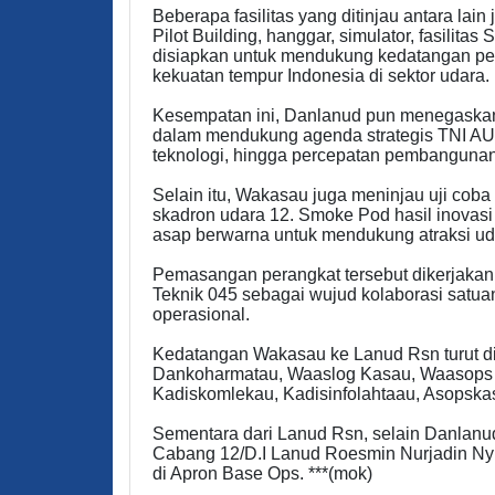
Beberapa fasilitas yang ditinjau antara lain 
Pilot Building, hanggar, simulator, fasilita
disiapkan untuk mendukung kedatangan pe
kekuatan tempur Indonesia di sektor udara.
Kesempatan ini, Danlanud pun menegaska
dalam mendukung agenda strategis TNI AU
teknologi, hingga percepatan pembangunan 
Selain itu, Wakasau juga meninjau uji co
skadron udara 12. Smoke Pod hasil inovas
asap berwarna untuk mendukung atraksi ud
Pemasangan perangkat tersebut dikerjakan
Teknik 045 sebagai wujud kolaborasi sat
operasional.
Kedatangan Wakasau ke Lanud Rsn turut diir
Dankoharmatau, Waaslog Kasau, Waasops 
Kadiskomlekau, Kadisinfolahtaau, Asopska
Sementara dari Lanud Rsn, selain Danlanu
Cabang 12/D.I Lanud Roesmin Nurjadin Ny 
di Apron Base Ops. ***(mok)