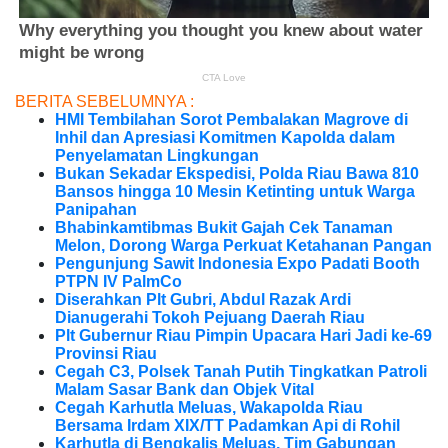
BERITA SEBELUMNYA :
HMI Tembilahan Sorot Pembalakan Magrove di
Inhil dan Apresiasi Komitmen Kapolda dalam
Penyelamatan Lingkungan
Bukan Sekadar Ekspedisi, Polda Riau Bawa 810
Bansos hingga 10 Mesin Ketinting untuk Warga
Panipahan
Bhabinkamtibmas Bukit Gajah Cek Tanaman
Melon, Dorong Warga Perkuat Ketahanan Pangan
Pengunjung Sawit Indonesia Expo Padati Booth
PTPN IV PalmCo
Diserahkan Plt Gubri, Abdul Razak Ardi
Dianugerahi Tokoh Pejuang Daerah Riau
Plt Gubernur Riau Pimpin Upacara Hari Jadi ke-69
Provinsi Riau
Cegah C3, Polsek Tanah Putih Tingkatkan Patroli
Malam Sasar Bank dan Objek Vital
Cegah Karhutla Meluas, Wakapolda Riau
Bersama Irdam XIX/TT Padamkan Api di Rohil
Karhutla di Bengkalis Meluas, Tim Gabungan