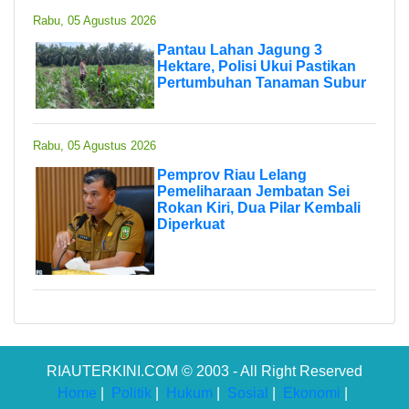
Rabu, 05 Agustus 2026
Pantau Lahan Jagung 3
Hektare, Polisi Ukui Pastikan
Pertumbuhan Tanaman Subur
Rabu, 05 Agustus 2026
Pemprov Riau Lelang
Pemeliharaan Jembatan Sei
Rokan Kiri, Dua Pilar Kembali
Diperkuat
RIAUTERKINI.COM © 2003 - All Right Reserved
Home
|
Politik
|
Hukum
|
Sosial
|
Ekonomi
|