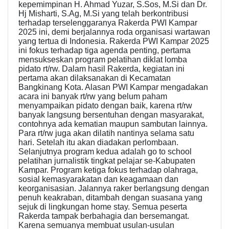
kepemimpinan H. Ahmad Yuzar, S.Sos, M.Si dan Dr.
Hj Misharti, S.Ag, M.Si yang telah berkontribusi
terhadap terselenggaranya Rakerda PWI Kampar
2025 ini, demi berjalannya roda organisasi wartawan
yang tertua di Indonesia. Rakerda PWI Kampar 2025
ini fokus terhadap tiga agenda penting, pertama
mensukseskan program pelatihan diklat lomba
pidato rt/rw. Dalam hasil Rakerda, kegiatan ini
pertama akan dilaksanakan di Kecamatan
Bangkinang Kota. Alasan PWI Kampar mengadakan
acara ini banyak rt/rw yang belum paham
menyampaikan pidato dengan baik, karena rt/rw
banyak langsung bersentuhan dengan masyarakat,
contohnya ada kematian maupun sambutan lainnya.
Para rt/rw juga akan dilatih nantinya selama satu
hari. Setelah itu akan diadakan perlombaan.
Selanjutnya program kedua adalah go to school
pelatihan jurnalistik tingkat pelajar se-Kabupaten
Kampar. Program ketiga fokus terhadap olahraga,
sosial kemasyarakatan dan keagamaan dan
keorganisasian. Jalannya raker berlangsung dengan
penuh keakraban, ditambah dengan suasana yang
sejuk di lingkungan home stay. Semua peserta
Rakerda tampak berbahagia dan bersemangat.
Karena semuanya membuat usulan-usulan